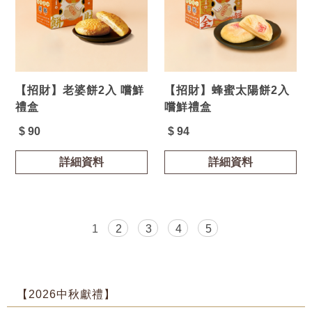
【招財】老婆餅2入 嚐鮮
【招財】蜂蜜太陽餅2入
禮盒
嚐鮮禮盒
$ 90
$ 94
詳細資料
詳細資料
1
2
3
4
5
【2026中秋獻禮】