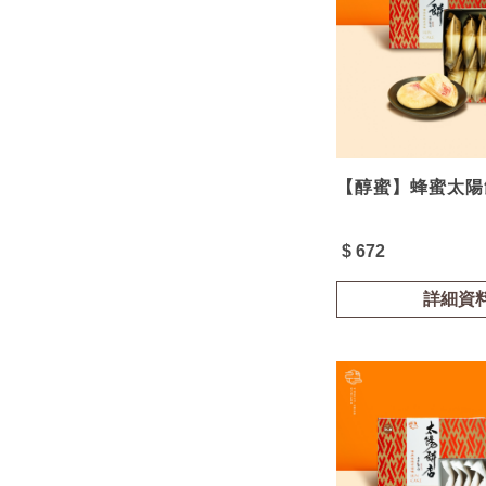
【醇蜜】蜂蜜太陽餅
$ 672
詳細資