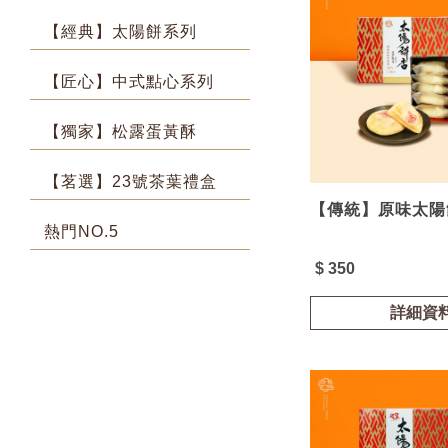
【經典】太陽餅系列
【匠心】中式點心系列
【獨家】松露蛋黃酥
【茗選】23號茶葉禮盒
【傳統】原味太陽餅
熱門NO.5
$ 350
詳細資