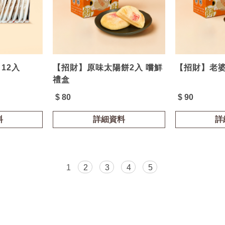
12入
【招財】原味太陽餅2入 嚐鮮
【招財】老婆
禮盒
$ 80
$ 90
料
詳細資料
詳
1
2
3
4
5