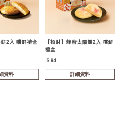
餅2入 嚐鮮禮盒
【招財】蜂蜜太陽餅2入 嚐鮮
禮盒
$ 94
細資料
詳細資料