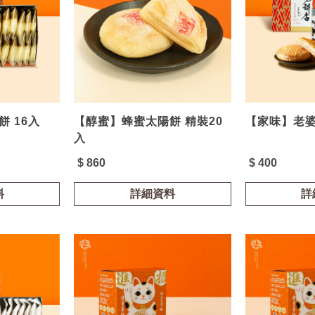
 16入
【醇蜜】蜂蜜太陽餅 精裝20
【家味】老婆
入
$ 860
$ 400
料
詳細資料
詳