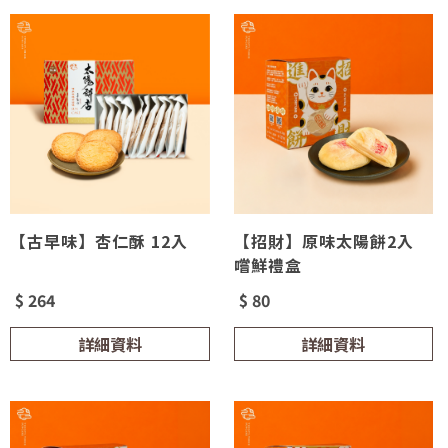
【古早味】杏仁酥 12入
【招財】原味太陽餅2入
嚐鮮禮盒
$ 264
$ 80
詳細資料
詳細資料