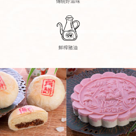
傳統好滋味
鮮榨豬油