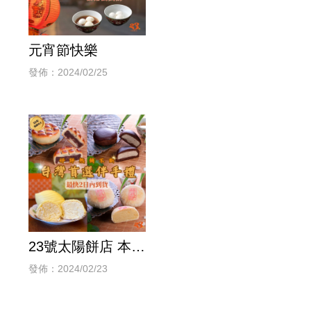
元宵節快樂
發佈：2024/02/25
23號太陽餅店 本店
豆沙類產品 純手工
發佈：2024/02/23
製作 天然安心無添
加 讓您食用更放心